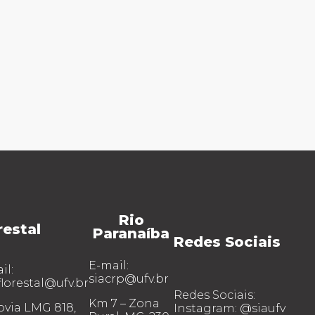
Rio
restal
Paranaíba
Redes Sociais
E-mail:
il:
siacrp@ufv.br
lorestal@ufv.br
Redes Sociais:
Km 7 – Zona
via LMG 818,
Instagram: @siaufv