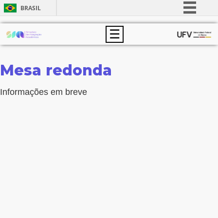
BRASIL
Simplifique!
☰
Comunica BR
Participe
Mesa redonda
Acesso à informação
Legislação
Informações em breve
Canais