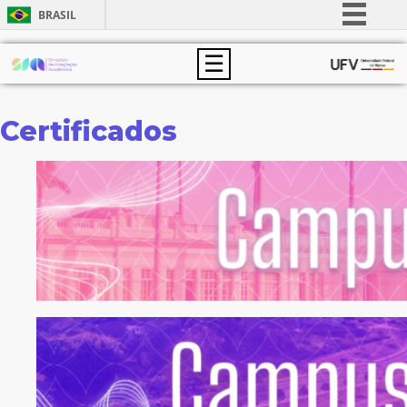
BRASIL
Simplifique!
☰
Comunica BR
Participe
Certificados
Acesso à informação
Legislação
Canais