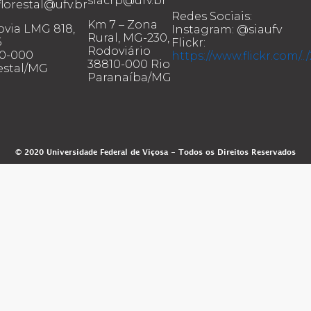
siacrp@ufv.br
lorestal@ufv.br
Redes Sociais:
Km 7 – Zona
via LMG 818,
Instagram: @siaufv
Rural, MG-230,
6
Flickr:
Rodoviário
90-000
https://www.flickr.com/.
38810-000 Rio
estal/MG
Paranaíba/MG
© 2020 Universidade Federal de Viçosa - Todos os Direitos Reservados