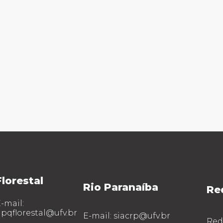
Florestal
Rio Paranaíba
Re
-mail:
pqflorestal@ufv.br
E-mail: siacrp@ufv.br
Rede