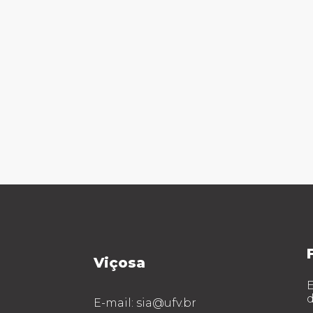
Viçosa
E
d
E-mail: sia@ufv.br