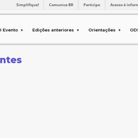
Simplifique!
Comunica BR
Participe
Acesso à infor
O Evento
Edições anteriores
Orientações
OD
ntes