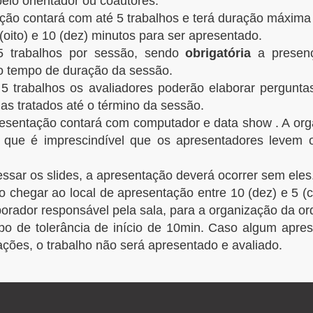
elo orientador ou coautores.
ão contará com até 5 trabalhos e terá duração máxima 
(oito) e 10 (dez) minutos para ser apresentado.
5 trabalhos por sessão, sendo
obrigatória
a presen
 o tempo de duração da sessão.
 trabalhos os avaliadores poderão elaborar perguntas
as tratados até o término da sessão.
resentação contará com computador e data show . A or
ma que é imprescindível que os apresentadores levem
ssar os slides, a apresentação deverá ocorrer sem eles
chegar ao local de apresentação entre 10 (dez) e 5 (ci
aborador responsável pela sala, para a organização da 
o de tolerância de início de 10min. Caso algum apres
ações, o trabalho não será apresentado e avaliado.