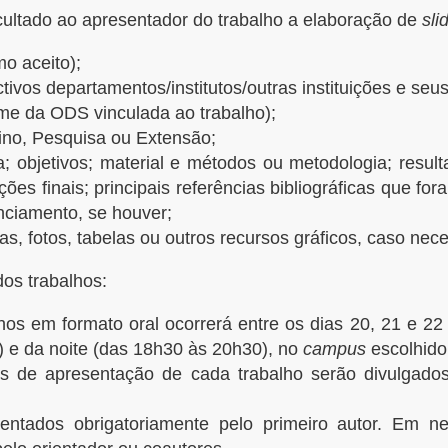
acultado ao apresentador do trabalho a elaboração de
sli
mo aceito);
ivos departamentos/institutos/outras instituições e seus
ome da ODS vinculada ao trabalho);
ino, Pesquisa ou Extensão;
iva; objetivos; material e métodos ou metodologia; resu
ões finais; principais referências bibliográficas que fo
anciamento, se houver;
as, fotos, tabelas ou outros recursos gráficos, caso nece
os trabalhos:
hos em formato oral ocorrerá entre os dias 20, 21 e 22
 e da noite (das 18h30 às 20h30), no
campus
escolhid
ios de apresentação de cada trabalho serão divulgado
entados obrigatoriamente pelo primeiro autor. Em n