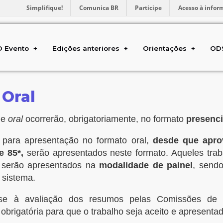
Simplifique!
Comunica BR
Participe
Acesso à infor
O Evento
Edições anteriores
Orientações
OD
 Oral
de
oral
ocorrerão, obrigatoriamente, no formato
presenci
para apresentação no formato oral,
desde que apro
e 85*,
serão apresentados neste formato. Aqueles tra
 serão apresentados na
modalidade de painel
, send
 sistema.
e-se à avaliação dos resumos pelas Comissões de
 obrigatória para que o trabalho seja aceito e apresenta